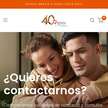
ENVÍOS GRATIS A TODA COSTA RICA
0
¿Quieres
contactarnos?
Compártenos
tus
datos
de
contacto
y
consulta.