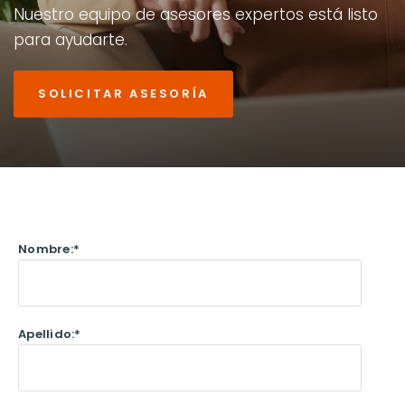
Nuestro
equipo
de
asesores
expertos
está
listo
para
ayudarte.
SOLICITAR ASESORÍA
Nombre:
*
Apellido:
*